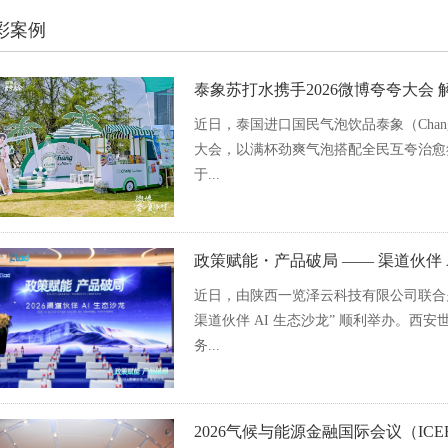
彩案例
泰象苏打水携手2026微博夸夸大会
近日，泰国进口国民气泡饮品泰象（Chan
大会，以满杯劲爽气泡搭配全民互夸治愈
于...
政策赋能・产品破局 —— 渠道伙伴 
近日，由陕西一览泽云科技有限公司联合火
渠道伙伴 AI 生态沙龙” 顺利举办。西
务...
2026气候与能源金融国际会议（IC