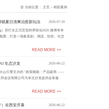
当前位置：
主页
>
精彩案例
 解锁夏日清爽治愈新玩法
2026-07-20
g）苏打水正式官宣跨界联动2026 微博夸夸
氛围，打造一场集喜剧、潮流、轻饮、社交
READ MORE >>
AI 生态沙龙
2026-06-22
山引擎主办的 “政策赋能・产品破局 ——
安世邦会议有限公司为本次沙龙提供会务服
READ MORE >>
EF）在西安开幕
2026-06-22