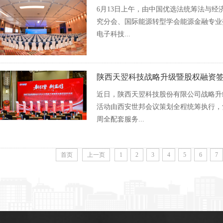
6月13日上午，由中国优选法统筹法与经
究分会、国际能源转型学会能源金融专业
电子科技...
陕西天翌科技战略升级暨股权融资
近日，陕西天翌科技股份有限公司战略升
活动由西安世邦会议策划全程统筹执行，
周全配套服务...
首页
上一页
1
2
3
4
5
6
7